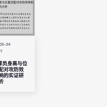
05-24
11
A球员身高与位
配对攻防效
响的实证研
析