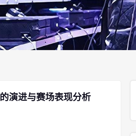
术的演进与赛场表现分析