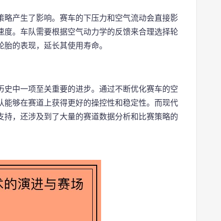
策略产生了影响。赛车的下压力和空气流动会直接影
速度。车队需要根据空气动力学的反馈来合理选择轮
轮胎的表现，延长其使用寿命。
动历史中一项至关重要的进步。通过不断优化赛车的空
队能够在赛道上获得更好的操控性和稳定性。而现代
术支持，还涉及到了大量的赛道数据分析和比赛策略的