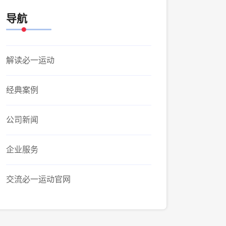
导航
解读必一运动
经典案例
公司新闻
企业服务
交流必一运动官网