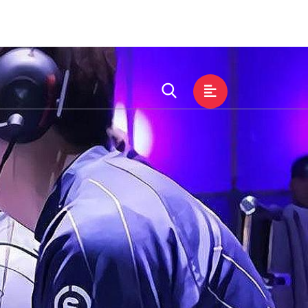
闻
企业服务
交流必一运动官网