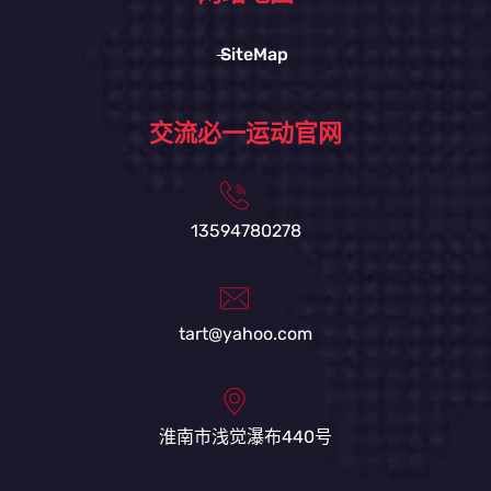
SiteMap
交流必一运动官网
13594780278
tart@yahoo.com
淮南市浅觉瀑布440号