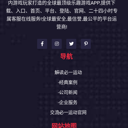
内游戏玩家打造的全球最顶级乐趣游戏APP,提供下
载、入口、首页、平台、登陆、官网、二十四小时专
属客服在线服务!全球最安全,最信誉,最公平的平台运
营商!
导航
解读必一运动
经典案例
公司新闻
企业服务
交流必一运动官网
网站地图