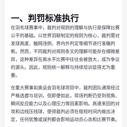
一、判罚标准执行
在羽毛球赛事中，裁判对规则的理解与执行是保障比赛
公平的基础。以世界羽联制定的规则为核心，裁判需对
发球高度、触网违例、界内外判定等细节进行准确判
断。然而，不同裁判对规则条文的理解可能存在细微差
异，这种差异在高水平比赛中往往会被放大，成为争议
的源头。因此，规则统一解释与持续培训显得尤为重
要。
在重大赛事如奥运会羽毛球项目中，裁判团队通常经过
严格选拔与培训，但即便如此，现场判断仍受到视角、
瞬间反应能力以及心理压力等因素影响。高速来回的对
攻和边线压线球，使得裁判必须在极短时间内做出决
定，任何犹豫或误判都会影响运动员心态和比赛节奏。