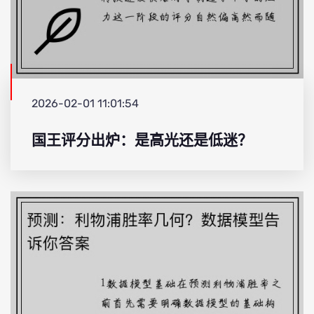
2026-02-01 11:01:54
国王评分出炉：是高光还是低迷？