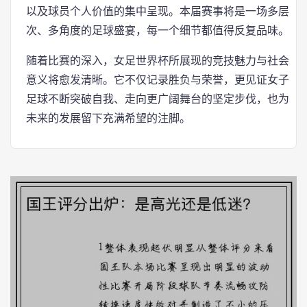
以及球员个人价值的集中呈现。本届赛事将是一场多层
次、多角度的足球盛宴，每一个细节都值得反复品味。
随着比赛的深入，女足世界杯所展现的竞技魅力与社会
意义将愈发清晰。它不仅记录胜负与荣誉，更见证女子
足球不断突破自我、走向更广阔舞台的坚定步伐，也为
未来的发展留下充满希望的注脚。