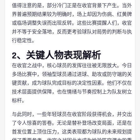
值得注意的是，部分冷门正是在收官背景下产生。当外
界普遍预期结果较为明确时，场上却因为伤病、红黄牌
或临场调整失误而出现反转。这些比赛提醒人们，收官
并不等于安全落地，反而更考验球队对局势的判断与执
行稳定性。
2、关键人物表现解析
在收官之战中，核心球员的发挥往往被无限放大。今日
多场比赛中，领袖型球员通过进球、助攻或防守端的关
键贡献，成为球队完成目标的决定性因素。他们不仅在
技术层面提供保障，也在情绪与节奏控制上为队友树立
标杆。
与此同时，一些年轻球员在收官阶段获得机会，并交出
了令人惊喜的答卷。无论是替补登场改变局面，还是在
首发位置上顶住压力，这类表现都为球队的未来规划提