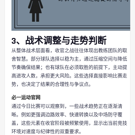
3、战术调整与走势判断
从整体战术层面看，收官之战往往体现出教练团队的取
舍智慧。部分球队选择以稳为主，通过压缩空间与降低
节奏确保结果；也有球队在必须取胜的前提下，主动提
高进攻人数，承担更大风险。这些选择直接影响比赛走
势，也决定了结果的合理性与争议点。
必一运动官网
通过今日比赛可以观察到，一些战术趋势正在逐渐清
晰。例如更强调边路效率、快速转换以及中场防守覆
盖，这些元素在收官阶段被频繁使用，显示出当前竞技
环境对速度与纪律性的双重要求。