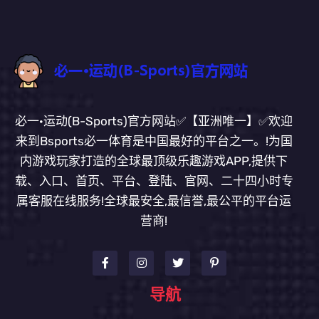
必一·运动(B-Sports)官方网站✅【亚洲唯一】✅欢迎
来到Bsports必一体育是中国最好的平台之一。!为国
内游戏玩家打造的全球最顶级乐趣游戏APP,提供下
载、入口、首页、平台、登陆、官网、二十四小时专
属客服在线服务!全球最安全,最信誉,最公平的平台运
营商!
导航