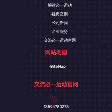
解读必一运动
经典案例
公司新闻
企业服务
交流必一运动官网
网站地图
SiteMap
交流必一运动官网
13594780278