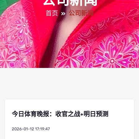
公司新闻
首页
公司新闻
今日体育晚报：收官之战+明日预测
2026-01-12 17:19:47