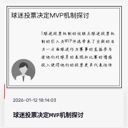
2026-01-12 18:14:03
球迷投票决定MVP机制探讨