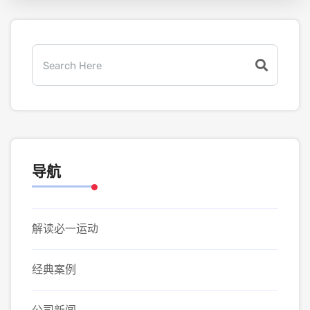
导航
解读必一运动
经典案例