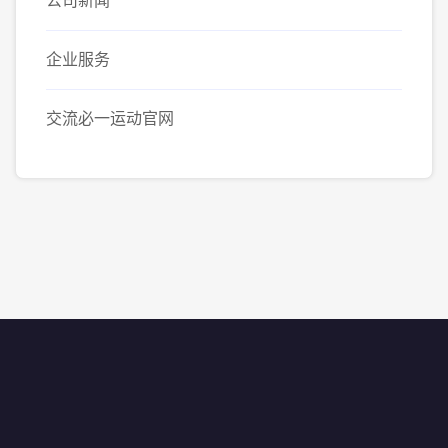
公司新闻
企业服务
交流必一运动官网