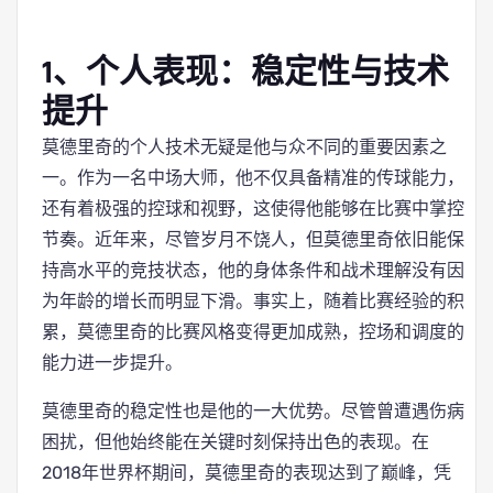
1、个人表现：稳定性与技术
提升
莫德里奇的个人技术无疑是他与众不同的重要因素之
一。作为一名中场大师，他不仅具备精准的传球能力，
还有着极强的控球和视野，这使得他能够在比赛中掌控
节奏。近年来，尽管岁月不饶人，但莫德里奇依旧能保
持高水平的竞技状态，他的身体条件和战术理解没有因
为年龄的增长而明显下滑。事实上，随着比赛经验的积
累，莫德里奇的比赛风格变得更加成熟，控场和调度的
能力进一步提升。
莫德里奇的稳定性也是他的一大优势。尽管曾遭遇伤病
困扰，但他始终能在关键时刻保持出色的表现。在
2018年世界杯期间，莫德里奇的表现达到了巅峰，凭